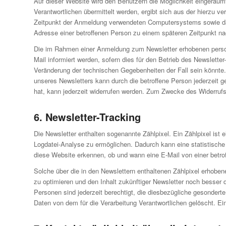
Auf dieser Website wird den Benutzern die Möglichkeit eingeräum
Verantwortlichen übermittelt werden, ergibt sich aus der hierzu
Zeitpunkt der Anmeldung verwendeten Computersystems sowie das 
Adresse einer betroffenen Person zu einem späteren Zeitpunkt nac
Die im Rahmen einer Anmeldung zum Newsletter erhobenen perso
Mail informiert werden, sofern dies für den Betrieb des Newslette
Veränderung der technischen Gegebenheiten der Fall sein könnt
unseres Newsletters kann durch die betroffene Person jederzeit g
hat, kann jederzeit widerrufen werden. Zum Zwecke des Widerrufs 
6. Newsletter-Tracking
Die Newsletter enthalten sogenannte Zählpixel. Ein Zählpixel ist
Logdatei-Analyse zu ermöglichen. Dadurch kann eine statistisch
diese Website erkennen, ob und wann eine E-Mail von einer betrof
Solche über die in den Newslettern enthaltenen Zählpixel erhob
zu optimieren und den Inhalt zukünftiger Newsletter noch besser
Personen sind jederzeit berechtigt, die diesbezügliche gesonder
Daten von dem für die Verarbeitung Verantwortlichen gelöscht. E