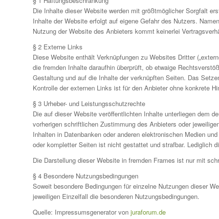
§ 1 Haftungsbeschränkung
Die Inhalte dieser Website werden mit größtmöglicher Sorgfalt erst
Inhalte der Website erfolgt auf eigene Gefahr des Nutzers. Namen
Nutzung der Website des Anbieters kommt keinerlei Vertragsverh
§ 2 Externe Links
Diese Website enthält Verknüpfungen zu Websites Dritter („externe
die fremden Inhalte daraufhin überprüft, ob etwaige Rechtsverstöß
Gestaltung und auf die Inhalte der verknüpften Seiten. Das Setze
Kontrolle der externen Links ist für den Anbieter ohne konkrete 
§ 3 Urheber- und Leistungsschutzrechte
Die auf dieser Website veröffentlichten Inhalte unterliegen dem
vorherigen schriftlichen Zustimmung des Anbieters oder jeweilige
Inhalten in Datenbanken oder anderen elektronischen Medien und S
oder kompletter Seiten ist nicht gestattet und strafbar. Lediglic
Die Darstellung dieser Website in fremden Frames ist nur mit schri
§ 4 Besondere Nutzungsbedingungen
Soweit besondere Bedingungen für einzelne Nutzungen dieser Web
jeweiligen Einzelfall die besonderen Nutzungsbedingungen.
Quelle: Impressumsgenerator von
juraforum.de