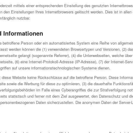
ederzeit mittels einer entsprechenden Einstellung des genutzten Internetbrow
n den Einstellungen Ihres Internetbrowsers gelöscht werden. Dies ist in allen
mfänglich nutzbar.
d Informationen
ine betroffene Person oder ein automatisiertes System eine Reihe von allgem
rfasst werden können die (1) verwendeten Browsertypen und Versionen, (2) d
ernetseite gelangt (sogenannte Referrer), (4) die Unterwebseiten, welche übe
netseite, (6) eine Internet-Protokoll-Adresse (IP-Adresse), (7) der Internet-S
griffen auf unsere informationstechnologischen Systeme dienen.
 diese Website keine Rückschlüsse auf die betroffene Person. Diese Informat
etseite sowie die Werbung für diese zu optimieren, (3) die dauerhafte Funktio
fverfolgungsbehörden im Falle eines Cyberangriffes die zur Strafverfolgung 
eits statistisch und ferner mit dem Ziel ausgewertet, den Datenschutz und 
en personenbezogenen Daten sicherzustellen. Die anonymen Daten der Server-Lo