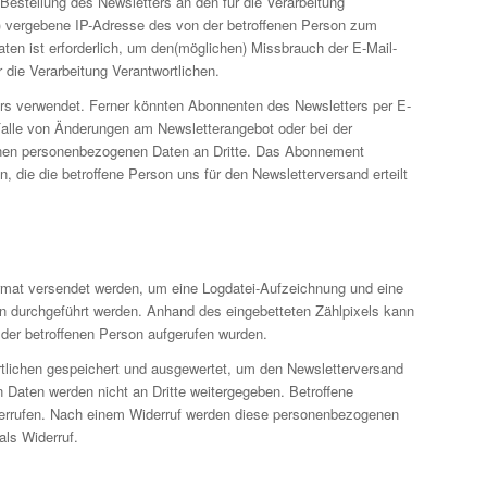
estellung des Newsletters an den für die Verarbeitung
SP) vergebene IP-Adresse des von der betroffenen Person zum
n ist erforderlich, um den(möglichen) Missbrauch der E-Mail-
 die Verarbeitung Verantwortlichen.
s verwendet. Ferner könnten Abonnenten des Newsletters per E-
m Falle von Änderungen am Newsletterangebot oder bei der
benen personenbezogenen Daten an Dritte. Das Abonnement
 die die betroffene Person uns für den Newsletterversand erteilt
-Format versendet werden, um eine Logdatei-Aufzeichnung und eine
n durchgeführt werden. Anhand des eingebetteten Zählpixels kann
 der betroffenen Person aufgerufen wurden.
rtlichen gespeichert und ausgewertet, um den Newsletterversand
 Daten werden nicht an Dritte weitergegeben. Betroffene
widerrufen. Nach einem Widerruf werden diese personenbezogenen
ls Widerruf.