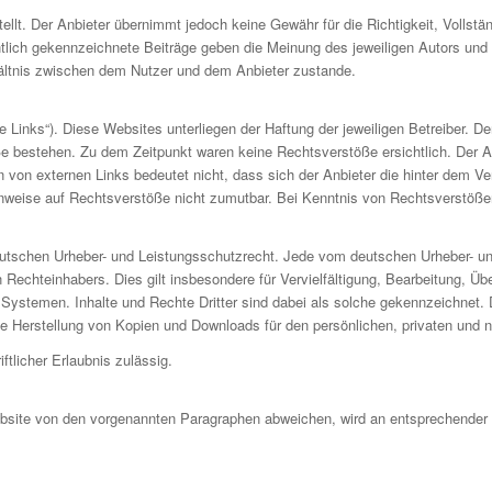
ellt. Der Anbieter übernimmt jedoch keine Gewähr für die Richtigkeit, Vollständ
tlich gekennzeichnete Beiträge geben die Meinung des jeweiligen Autors und 
ältnis zwischen dem Nutzer und dem Anbieter zustande.
 Links“). Diese Websites unterliegen der Haftung der jeweiligen Betreiber. De
e bestehen. Zu dem Zeitpunkt waren keine Rechtsverstöße ersichtlich. Der Anb
n von externen Links bedeutet nicht, dass sich der Anbieter die hinter dem Ve
Hinweise auf Rechtsverstöße nicht zumutbar. Bei Kenntnis von Rechtsverstöße
 deutschen Urheber- und Leistungsschutzrecht. Jede vom deutschen Urheber- u
n Rechteinhabers. Dies gilt insbesondere für Vervielfältigung, Bearbeitung, 
ystemen. Inhalte und Rechte Dritter sind dabei als solche gekennzeichnet. Di
h die Herstellung von Kopien und Downloads für den persönlichen, privaten und 
ftlicher Erlaubnis zulässig.
site von den vorgenannten Paragraphen abweichen, wird an entsprechender St