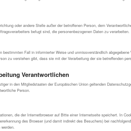
Einrichtung oder andere Stelle außer der betroffenen Person, dem Verantwortli
ftragsverarbeiters befugt sind, die personenbezogenen Daten zu verarbeiten.
ür den bestimmten Fall in informierter Weise und unmissverständlich abgegeben
rson zu verstehen gibt, dass sie mit der Verarbeitung der sie betreffenden p
rbeitung Verantwortlichen
stiger in den Mitgliedstaaten der Europäischen Union geltenden Datenschut
twortliche Person.
ionen, die der Internetbrowser auf Bitte einer Internetseite speichert. In Co
dererkennung des Browser (und damit indirekt des Besuchers) bei nachfolgend
n werden.