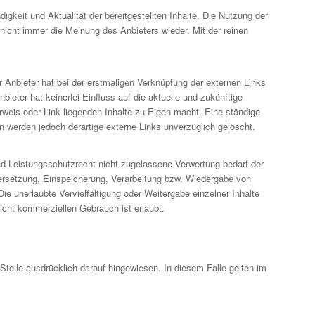
igkeit und Aktualität der bereitgestellten Inhalte. Die Nutzung der
nicht immer die Meinung des Anbieters wieder. Mit der reinen
r Anbieter hat bei der erstmaligen Verknüpfung der externen Links
ieter hat keinerlei Einfluss auf die aktuelle und zukünftige
rweis oder Link liegenden Inhalte zu Eigen macht. Eine ständige
n werden jedoch derartige externe Links unverzüglich gelöscht.
nd Leistungsschutzrecht nicht zugelassene Verwertung bedarf der
Übersetzung, Einspeicherung, Verarbeitung bzw. Wiedergabe von
e unerlaubte Vervielfältigung oder Weitergabe einzelner Inhalte
nicht kommerziellen Gebrauch ist erlaubt.
elle ausdrücklich darauf hingewiesen. In diesem Falle gelten im