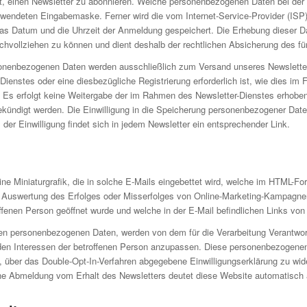
t, einen Newsletter zu abonnieren. Welche personenbezogenen Daten bei der B
 verwendeten Eingabemaske. Ferner wird die vom Internet-Service-Provider (I
Datum und die Uhrzeit der Anmeldung gespeichert. Die Erhebung dieser Date
hvollziehen zu können und dient deshalb der rechtlichen Absicherung des für
nenbezogenen Daten werden ausschließlich zum Versand unseres Newsletter
r-Dienstes oder eine diesbezügliche Registrierung erforderlich ist, wie dies i
e. Es erfolgt keine Weitergabe der im Rahmen des Newsletter-Dienstes erho
ekündigt werden. Die Einwilligung in die Speicherung personenbezogener Daten,
der Einwilligung findet sich in jedem Newsletter ein entsprechender Link.
 eine Miniaturgrafik, die in solche E-Mails eingebettet wird, welche im HTML
e Auswertung des Erfolges oder Misserfolges von Online-Marketing-Kampagne
fenen Person geöffnet wurde und welche in der E-Mail befindlichen Links von
enen personenbezogenen Daten, werden von dem für die Verarbeitung Verantwo
 den Interessen der betroffenen Person anzupassen. Diese personenbezogenen
te, über das Double-Opt-In-Verfahren abgegebene Einwilligungserklärung zu 
ine Abmeldung vom Erhalt des Newsletters deutet diese Website automatisch a